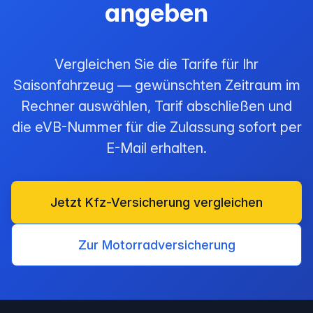
angeben
Vergleichen Sie die Tarife für Ihr
Saisonfahrzeug — gewünschten Zeitraum im
Rechner auswählen, Tarif abschließen und
die eVB-Nummer für die Zulassung sofort per
E-Mail erhalten.
Jetzt Kfz-Versicherung vergleichen
Zur Motorradversicherung