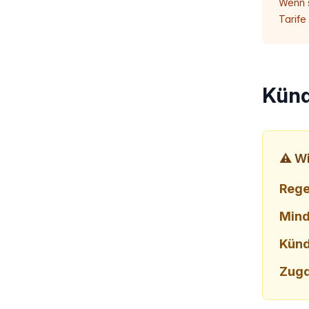
Wenn s
Tarife
Künd
⚠️ Wi
Rege
Mind
Künd
Zuga