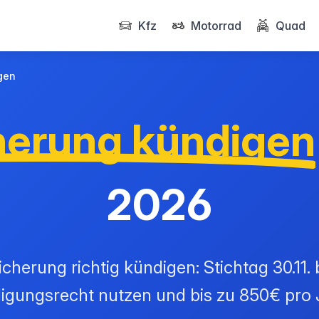
Kfz
Motorrad
Quad
gen
herung kündigen
2026
cherung richtig kündigen: Stichtag 30.11.
gungsrecht nutzen und bis zu 850€ pro 