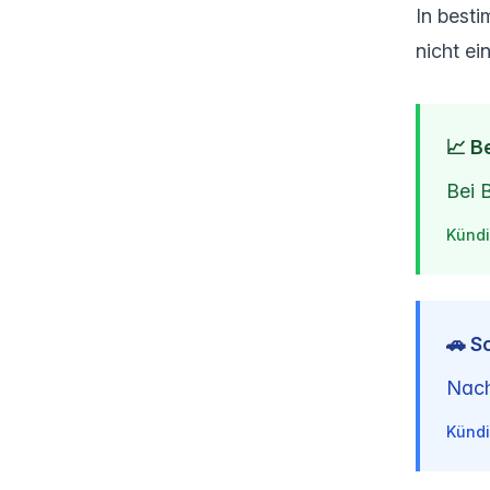
In best
nicht ei
📈 B
Bei 
Kündi
🚗 S
Nach
Kündi