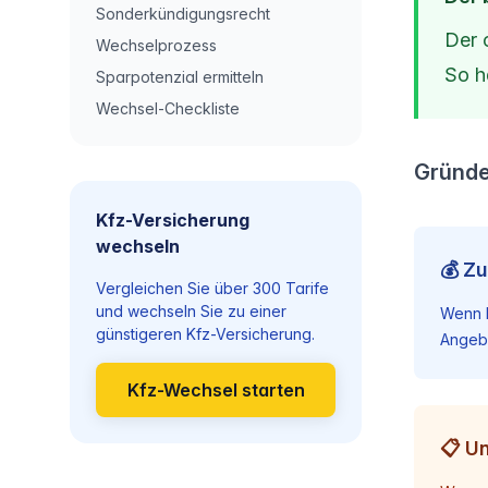
Sonderkündigungsrecht
Der 
Wechselprozess
So h
Sparpotenzial ermitteln
Wechsel-Checkliste
Gründe
Kfz-Versicherung
wechseln
💰 Zu
Vergleichen Sie über 300 Tarife
und wechseln Sie zu einer
Wenn I
günstigeren Kfz-Versicherung.
Angebo
Kfz-Wechsel starten
📋 U