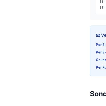
[Ih
[Ih
📧 V
Per E
Per E-
Onlin
Per Fa
Sond