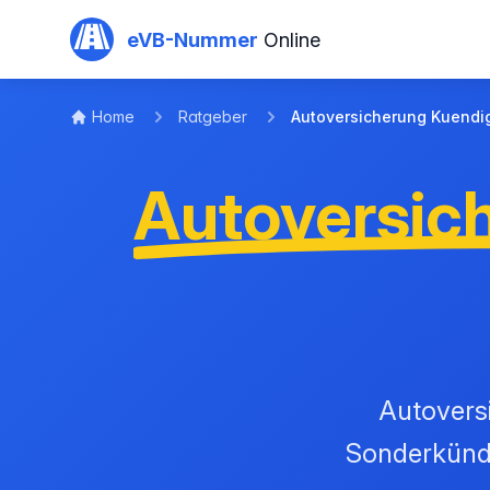
Zum Hauptinhalt springen
eVB-Nummer
Online
Home
Ratgeber
Autoversicherung Kuendi
Autoversic
Autoversi
Sonderkündi