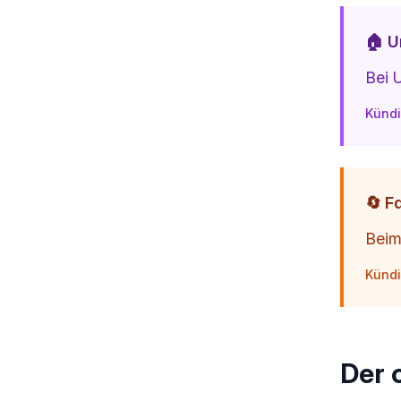
🏠 
Bei 
Kündi
🔄 F
Beim
Kündi
Der 